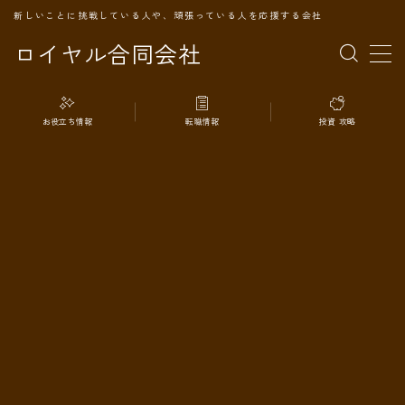
新しいことに挑戦している人や、頑張っている人を応援する会社
ロイヤル合同会社
MENU
お役立ち情報
転職情報
投資 攻略
TOPページ
会社案内
事業内容
代表プロフィール
旅の記録
パートナー