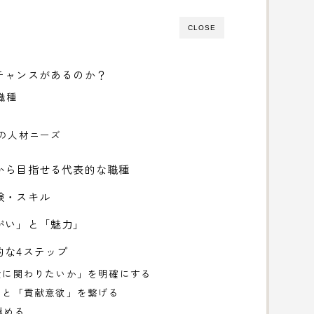
CLOSE
チャンスがあるのか？
職種
での人材ニーズ
から目指せる代表的な職種
験・スキル
がい」と「魅力」
的な4ステップ
な食に関わりたいか」を明確にする
線」と「貢献意欲」を繋げる
極める