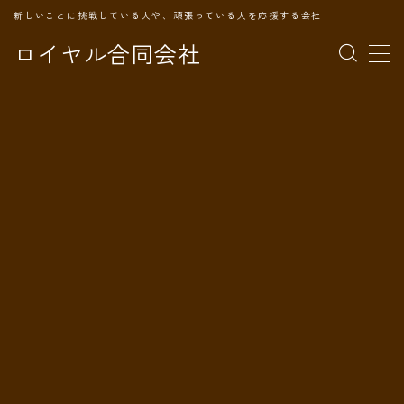
新しいことに挑戦している人や、頑張っている人を応援する会社
ロイヤル合同会社
MENU
TOPページ
会社案内
事業内容
代表プロフィール
旅の記録
パートナー