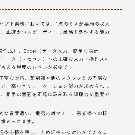
セプト業務においては、1点のミスが薬局の収入
い、正確かつスピーディーに業務を処理する能力
書作成）、Excel（データ入力、簡単な表計
ピュータ（レセコン）への正確な入力・操作スキ
グもある程度のレベルが必要です。
丁寧な対応、薬剤師や他のスタッフとの円滑な
など、高いコミュニケーション能力が求められま
や、相手の意図を正確に汲み取る傾聴力が重要で
的な言葉遣い、電話応対マナー、患者様への接
が求められます。
況や心情を察し、きめ細やかな対応ができるこ