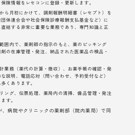
、保険情報をレセコンに登録・更新します。
から月初にかけて、調剤報酬明細書（レセプト）を
険団体連合会や社会保険診療報酬支払基金など）に
に直結する非常に重要な業務であり、専門知識と正
範囲内で、薬剤師の指示のもと、薬のピッキング
薬剤の在庫管理・発注、納品された医薬品の検品・
計業務（薬代の計算・徴収）、お薬手帳の確認・発
単な説明、電話応対（問い合わせ、予約受付など）
も多くあります。
リング、伝票処理、薬局内の清掃、備品管理・発注
します。
が、病院やクリニックの薬剤部（院内薬局）で同