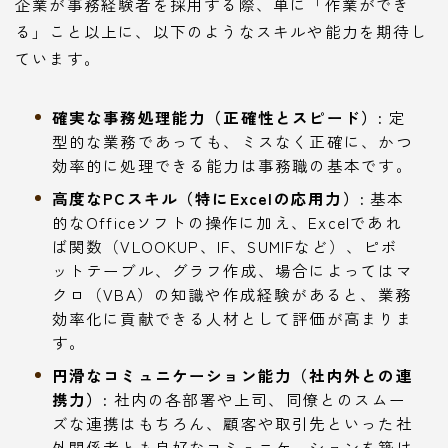
企業が事務経験者を採用する際、単に「作業ができ
る」こと以上に、以下のようなスキルや能力を期待し
ています。
確実な事務処理能力（正確性とスピード）:
定
型的な業務であっても、ミスなく正確に、かつ
効率的に処理できる能力は事務職の基本です。
高度なPCスキル（特にExcelの応用力）:
基本
的なOfficeソフトの操作に加え、Excelであれ
ば関数（VLOOKUP、IF、SUMIFなど）、ピボ
ットテーブル、グラフ作成、場合によってはマ
クロ（VBA）の知識や作成経験があると、業務
効率化に貢献できる人材として評価が高まりま
す。
円滑なコミュニケーション能力（社内外との連
携力）:
社内の各部署や上司、同僚とのスムー
ズな連携はもちろん、顧客や取引先といった社
外関係者とも良好なコミュニケーションを築け