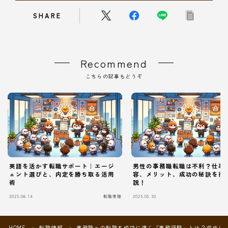
SHARE
Recommend
こちらの記事もどうぞ
英語を活かす転職サポート｜エージ
男性の事務職転職は不利？仕事
ェント選びと、内定を勝ち取る活用
容、メリット、成功の秘訣を徹
術
説！
2025.06.14
転職情報
2025.05.30
Follow Me
HOME
転職情報
事務職への転職を成功に導く「事務経験」とは？求めら
＞
＞