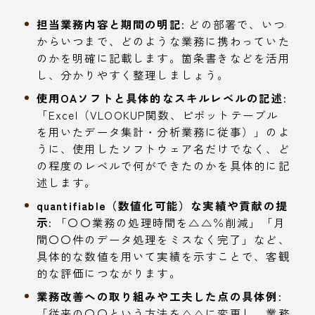
担当業務内容と期間の明記:
どの部署で、いつ
からいつまで、どのような業務に携わっていた
のかを明確に記載します。箇条書きなどを活用
し、分かりやすく整理しましょう。
使用OAソフトと具体的なスキルレベルの記述:
「Excel（VLOOKUP関数、ピボットテーブル
を用いたデータ集計・分析業務に従事）」のよ
うに、使用したソフトウェア名だけでなく、ど
の程度のレベルで何ができたのかを具体的に記
述します。
quantifiable（数値化可能）な実績や貢献の提
示:
「〇〇業務の処理時間を△△％削減」「月
間〇〇件のデータ処理をミスなく完了」など、
具体的な数値を用いて実績を示すことで、客観
的な評価につながります。
業務改善への取り組みや工夫した点の具体例:
「従来の〇〇という方法を△△に変更し、業務