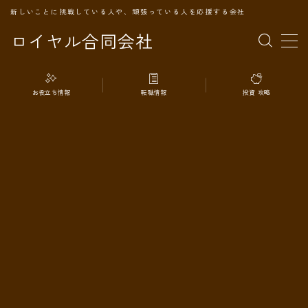
新しいことに挑戦している人や、頑張っている人を応援する会社
ロイヤル合同会社
MENU
お役立ち情報
転職情報
投資 攻略
TOPページ
会社案内
事業内容
代表プロフィール
旅の記録
パートナー