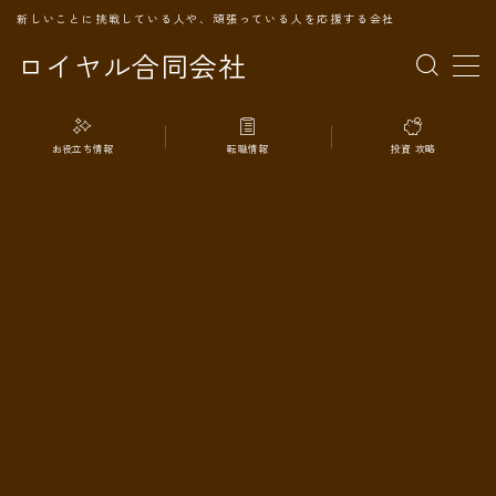
新しいことに挑戦している人や、頑張っている人を応援する会社
ロイヤル合同会社
MENU
お役立ち情報
転職情報
投資 攻略
TOPページ
会社案内
事業内容
代表プロフィール
旅の記録
パートナー