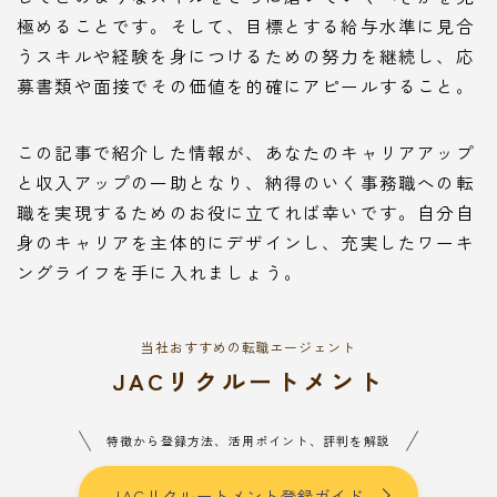
極めることです。そして、目標とする給与水準に見合
うスキルや経験を身につけるための努力を継続し、応
募書類や面接でその価値を的確にアピールすること。
この記事で紹介した情報が、あなたのキャリアアップ
と収入アップの一助となり、納得のいく事務職への転
職を実現するためのお役に立てれば幸いです。自分自
身のキャリアを主体的にデザインし、充実したワーキ
ングライフを手に入れましょう。
Follow Me
当社おすすめの転職エージェント
JACリクルートメント
特徴から登録方法、活用ポイント、評判を解説
本サイトがおすすめする転職エージェント
JACリクルートメント
JACリクルートメント登録ガイド