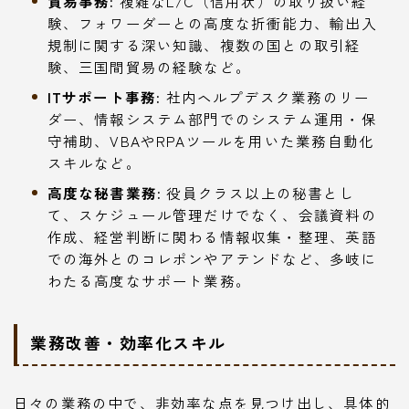
貿易事務:
複雑なL/C（信用状）の取り扱い経
験、フォワーダーとの高度な折衝能力、輸出入
規制に関する深い知識、複数の国との取引経
験、三国間貿易の経験など。
ITサポート事務:
社内ヘルプデスク業務のリー
ダー、情報システム部門でのシステム運用・保
守補助、VBAやRPAツールを用いた業務自動化
スキルなど。
高度な秘書業務:
役員クラス以上の秘書とし
て、スケジュール管理だけでなく、会議資料の
作成、経営判断に関わる情報収集・整理、英語
での海外とのコレポンやアテンドなど、多岐に
わたる高度なサポート業務。
業務改善・効率化スキル
日々の業務の中で、非効率な点を見つけ出し、具体的