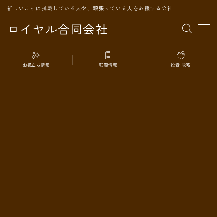
新しいことに挑戦している人や、頑張っている人を応援する会社
ロイヤル合同会社
MENU
お役立ち情報
転職情報
投資 攻略
TOPページ
会社案内
事業内容
代表プロフィール
旅の記録
パートナー