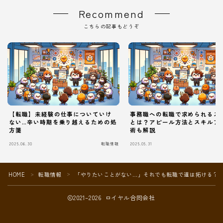
Recommend
こちらの記事もどうぞ
【転職】未経験の仕事についていけ
事務職への転職で求められるス
ない…辛い時期を乗り越えるための処
とは？アピール方法とスキルア
方箋
術も解説
2025.06.30
転職情報
2025.05.31
Follow Me
HOME
転職情報
「やりたいことがない…」それでも転職で道は拓ける？
＞
＞
2021–2026 ロイヤル合同会社