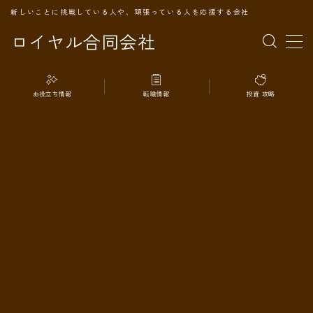
新しいことに挑戦している人や、頑張っている人を応援する会社
ロイヤル合同会社
MENU
お役立ち情報
転職情報
投資 攻略
TOPページ
会社案内
事業内容
代表プロフィール
旅の記録
パートナー