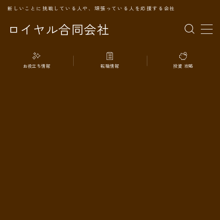
新しいことに挑戦している人や、頑張っている人を応援する会社
ロイヤル合同会社
MENU
お役立ち情報
転職情報
投資 攻略
TOPページ
会社案内
事業内容
代表プロフィール
旅の記録
パートナー