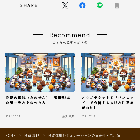
SHARE
Recommend
こちらの記事もどうぞ
投資の種銭（たねせん）：資産形成
メタプラネットを「バフェット
の第一歩とその作り方
ド」で分析する方法と注意点【
者向け】
Follow Me
2024.10.19
投資 攻略
2025.07.16
HOME
投資 攻略
投資運用シミュレーションの重要性と活用法
＞
＞