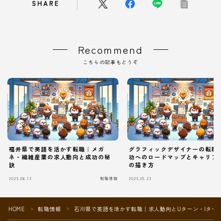
SHARE
Recommend
こちらの記事もどうぞ
福井県で英語を活かす転職｜メガ
グラフィックデザイナーの転職
ネ・繊維産業の求人動向と成功の秘
功へのロードマップとキャリア
訣
の描き方
2025.06.13
転職情報
2025.05.23
Follow Me
HOME
転職情報
石川県で英語を活かす転職｜求人動向とUターン・Iター
＞
＞