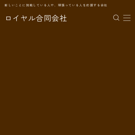
新しいことに挑戦している人や、頑張っている人を応援する会社
ロイヤル合同会社
MENU
TOPページ
会社案内
事業内容
代表プロフィール
旅の記録
パートナー