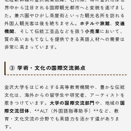
界中から注目される国際観光都市へと変貌を遂げまし
た。兼六園やひがし茶屋街といった観光名所を訪れる
外国人観光客は後を絶ちません。
ホテル
や
旅館
、
交通
機関
、そして伝統工芸品などを扱う
小売業
において、
質の高いおもてなしを提供できる英語人材への需要は
非常に高まっています。
③ 学術・文化の国際交流拠点
金沢大学をはじめとする高等教育機関や、豊かな伝統
文化は、海外からの留学生や研究者、アーティストを
惹きつけています。
大学の国際交流部門
や、地域の
国
際交流団体
、**ALT（外国語指導助手）**など、教
育・文化交流の分野でも英語力を活かす道がありま
す。