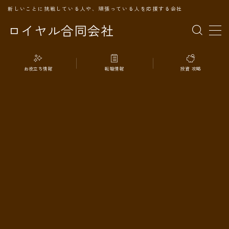
新しいことに挑戦している人や、頑張っている人を応援する会社
ロイヤル合同会社
MENU
お役立ち情報
転職情報
投資 攻略
TOPページ
会社案内
事業内容
代表プロフィール
旅の記録
パートナー