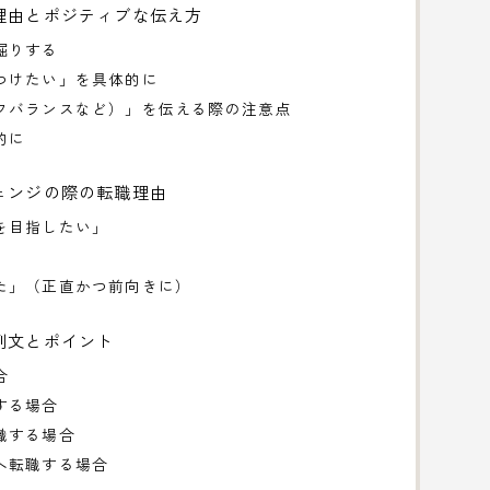
理由とポジティブな伝え方
掘りする
つけたい」を具体的に
フバランスなど）」を伝える際の注意点
的に
ェンジの際の転職理由
を目指したい」
た」（正直かつ前向きに）
例文とポイント
合
する場合
職する場合
へ転職する場合