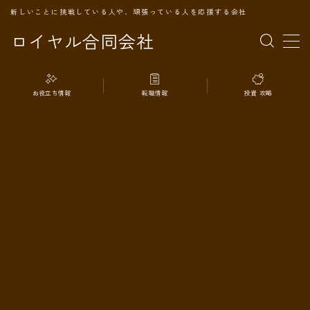
新しいことに挑戦している人や、頑張っている人を応援する会社
ロイヤル合同会社
MENU
お役立ち情報
転職情報
投資 攻略
TOPページ
会社案内
事業内容
代表プロフィール
旅の記録
パートナー