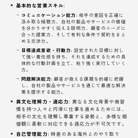
基本的な営業スキル:
コミュニケーション能力:
相手の意図を正確に
汲み取る傾聴力、自社の製品やサービスの価値
を分かりやすく伝える説明力、顧客のニーズに
合った提案力、そして有利な条件で契約をまと
める交渉力。
目標達成意欲・行動力:
設定された目標に対し
て強い責任感を持ち、それを達成するための具
体的な行動計画を立て、粘り強く実行していく
力。
問題解決能力:
顧客が抱える課題を的確に把握
し、自社の製品やサービスを通じて最適な解決
策を提示する能力。
異文化理解力・適応力:
異なる文化背景や商習
慣を持つ人々と円滑に仕事を進めるためには、
相手の文化を理解し尊重する姿勢と、多様な価
値観に柔軟に対応できる適応力が不可欠です。
自己管理能力:
時差のある海外とのやり取り