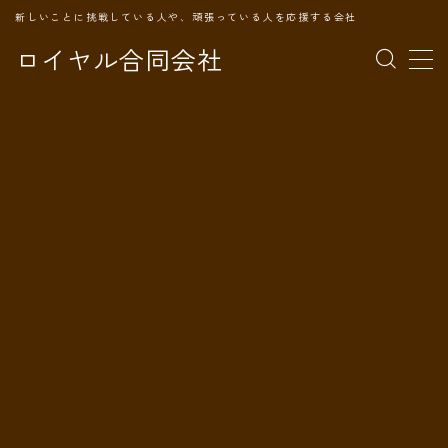
新しいことに挑戦している人や、頑張っている人を応援する会社
ロイヤル合同会社
MENU
TOPページ
会社案内
事業内容
代表プロフィール
旅の記録
パートナー