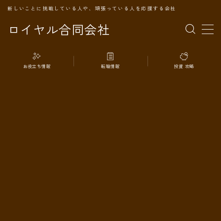
新しいことに挑戦している人や、頑張っている人を応援する会社
ロイヤル合同会社
MENU
お役立ち情報
転職情報
投資 攻略
TOPページ
会社案内
事業内容
代表プロフィール
旅の記録
パートナー