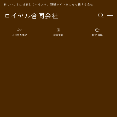
新しいことに挑戦している人や、頑張っている人を応援する会社
ロイヤル合同会社
MENU
お役立ち情報
転職情報
投資 攻略
TOPページ
会社案内
事業内容
代表プロフィール
旅の記録
パートナー