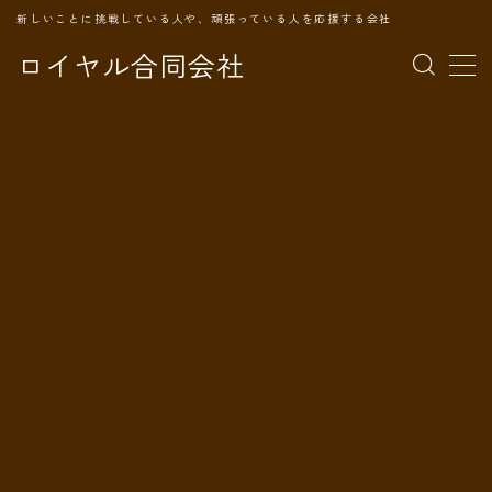
新しいことに挑戦している人や、頑張っている人を応援する会社
ロイヤル合同会社
MENU
TOPページ
会社案内
事業内容
代表プロフィール
旅の記録
パートナー