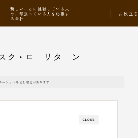
社
新しいことに挑戦している人
お役立
や、頑張っている人を応援す
る会社
スク・ローリターン
モーションを含む場合があります
CLOSE