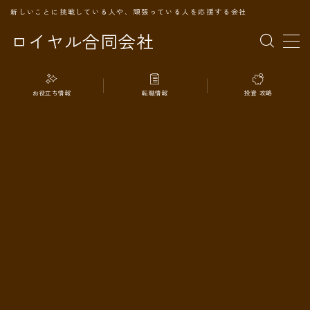
新しいことに挑戦している人や、頑張っている人を応援する会社
ロイヤル合同会社
MENU
お役立ち情報
転職情報
投資 攻略
TOPページ
会社案内
事業内容
代表プロフィール
旅の記録
パートナー