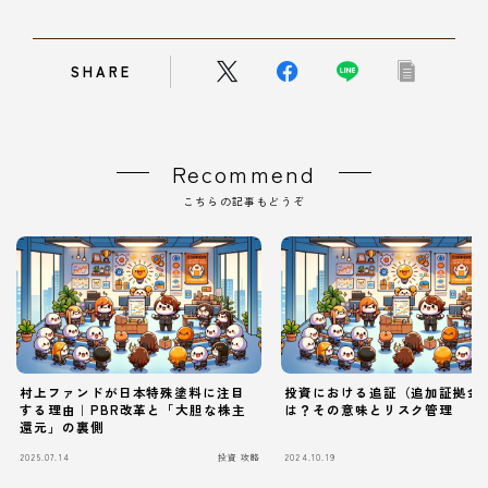
SHARE
Recommend
こちらの記事もどうぞ
村上ファンドが日本特殊塗料に注目
投資における追証（追加証拠金
する理由｜PBR改革と「大胆な株主
は？その意味とリスク管理
還元」の裏側
Follow Me
2025.07.14
投資 攻略
2024.10.19