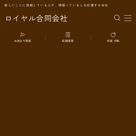
新しいことに挑戦している人や、頑張っている人を応援する会社
ロイヤル合同会社
MENU
お役立ち情報
転職情報
投資 攻略
TOPページ
会社案内
事業内容
代表プロフィール
旅の記録
パートナー