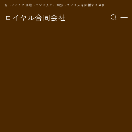
新しいことに挑戦している人や、頑張っている人を応援する会社
ロイヤル合同会社
MENU
TOPページ
会社案内
事業内容
代表プロフィール
旅の記録
パートナー