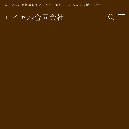
新しいことに挑戦している人や、頑張っている人を応援する会社
ロイヤル合同会社
MENU
TOPページ
会社案内
事業内容
代表プロフィール
旅の記録
パートナー