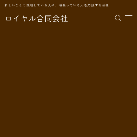
新しいことに挑戦している人や、頑張っている人を応援する会社
ロイヤル合同会社
MENU
TOPページ
会社案内
事業内容
代表プロフィール
旅の記録
パートナー