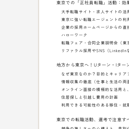
東京での「正社員転職」活動：効
大手転職サイト・求人サイトの活
東京に強い転職エージェントの利
企業の採用ホームページからの直
ハローワーク
転職フェア・合同企業説明会（東
リファラル採用やSNS（Linke
地方から東京へ！Uターン・Iター
なぜ東京なのか？目的とキャリア
情報収集の徹底（仕事と生活の両
オンライン面接の積極的な活用と
住居探しと引越し費用の計画
利用できる可能性のある移住・就
東京での転職活動、選考で注意す
競争の激しさへの心構えと、差別