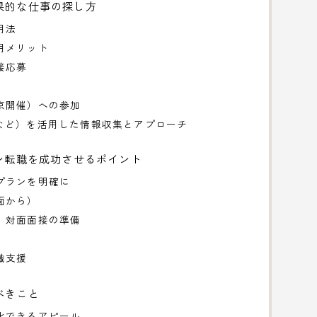
果的な仕事の探し方
用法
用メリット
接応募
京開催）への参加
dInなど）を活用した情報収集とアプローチ
ン転職を成功させるポイント
プランを明確に
面から）
、対面面接の準備
職支援
べきこと
化できるアピール