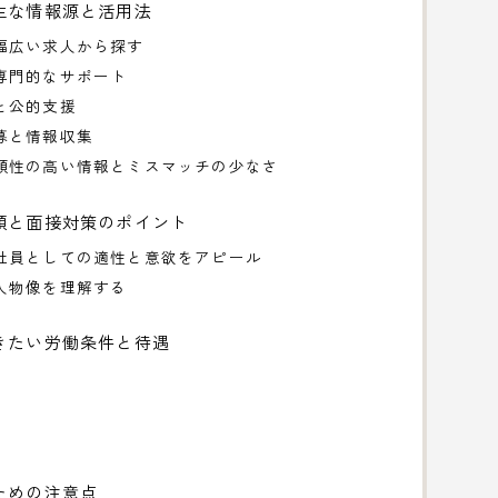
主な情報源と活用法
幅広い求人から探す
専門的なサポート
と公的支援
募と情報収集
頼性の高い情報とミスマッチの少なさ
類と面接対策のポイント
社員としての適性と意欲をアピール
人物像を理解する
きたい労働条件と待遇
ための注意点