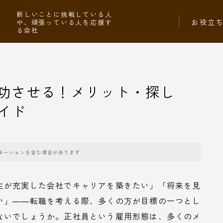
社
新しいことに挑戦している人
お役立
や、頑張っている人を応援す
る会社
功させる！メリット・探し
イド
モーションを含む場合があります
生が充実した会社でキャリアを築きたい」「将来を見
い」――転職を考える際、多くの方が目標の一つとし
ないでしょうか。正社員という雇用形態は、多くのメ