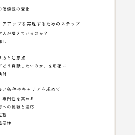
の価値観の変化
リアアップを実現するためのステップ
す人が増えているのか？
卸し
け方と注意点
「どう貢献したいのか」を明確に
検討
良い条件やキャリアを求めて
、専門性を高める
野への挑戦と適応
転職
重要性