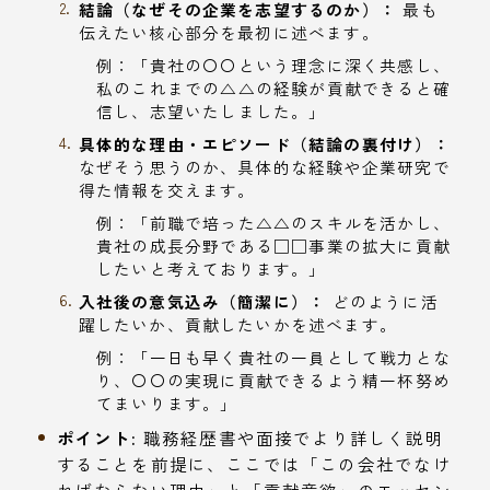
結論（なぜその企業を志望するのか）：
最も
伝えたい核心部分を最初に述べます。
例：「貴社の〇〇という理念に深く共感し、
私のこれまでの△△の経験が貢献できると確
信し、志望いたしました。」
具体的な理由・エピソード（結論の裏付け）：
なぜそう思うのか、具体的な経験や企業研究で
得た情報を交えます。
例：「前職で培った△△のスキルを活かし、
貴社の成長分野である□□事業の拡大に貢献
したいと考えております。」
入社後の意気込み（簡潔に）：
どのように活
躍したいか、貢献したいかを述べます。
例：「一日も早く貴社の一員として戦力とな
り、〇〇の実現に貢献できるよう精一杯努め
てまいります。」
ポイント:
職務経歴書や面接でより詳しく説明
することを前提に、ここでは「この会社でなけ
ればならない理由」と「貢献意欲」のエッセン