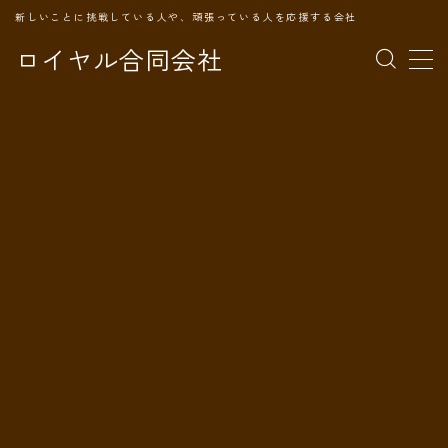
新しいことに挑戦している人や、頑張っている人を応援する会社
ロイヤル合同会社
MENU
TOPページ
会社案内
事業内容
代表プロフィール
旅の記録
パートナー