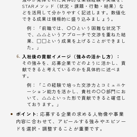
STARメソッド（状況・課題・行動・結果）な
どを活用して分かりやすく記述します。数値化
できる成果は積極的に盛り込みましょう。
例：「前職では、〇〇という困難な状況下
で、△△というアプローチで交渉を重ねた結
果、□□という成果を上げることができまし
た。」
入社後の貢献イメージ（強みの活かし方）：
その強みを、応募企業でどのように活かし、貢
献できると考えているのかを具体的に述べま
す。
例：「この経験で培った交渉力とコミュニケ
ーション能力を活かし、貴社の〇〇部門にお
いて、△△といった形で貢献できると確信し
ております。」
ポイント:
応募する企業の求める人物像や事業
内容に合わせて、アピールする強みやエピソー
ドを選択・調整することが重要です。