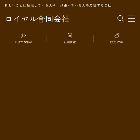
新しいことに挑戦している人や、頑張っている人を応援する会社
ロイヤル合同会社
MENU
お役立ち情報
転職情報
投資 攻略
TOPページ
会社案内
事業内容
代表プロフィール
旅の記録
パートナー