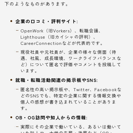
下のようなものがあります。
企業の口コミ・評判サイト:
OpenWork（旧Vorkers）、転職会議、
Lighthouse（旧カイシャの評判）、
CareerConnectionなどが代表的です。
現役社員や元社員が、企業の様々な側面（待
遇、社風、成長環境、ワークライフバランスな
ど）について匿名で評価やコメントを投稿して
います。
就職・転職活動関連の掲示板やSNS:
匿名性の高い掲示板や、Twitter、Facebookな
どのSNSでも、特定の企業に関する情報交換や
個人の感想が書き込まれていることがありま
す。
OB・OG訪問や知人からの情報:
実際にその企業で働いている、あるいは働いて
いた知人や、大学の先輩・後輩など（OB・