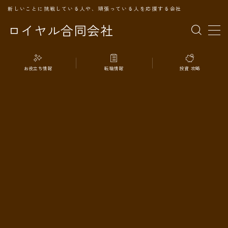
新しいことに挑戦している人や、頑張っている人を応援する会社
ロイヤル合同会社
MENU
お役立ち情報
転職情報
投資 攻略
TOPページ
会社案内
事業内容
代表プロフィール
旅の記録
パートナー