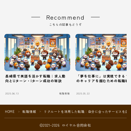
Recommend
こちらの記事もどうぞ
長崎県で英語を活かす転職｜求人動
「夢を仕事に」は実現できる？
向とUターン・Iターン成功の秘訣
のキャリアを掴むための転職戦
2025.06.13
転職情報
2025.05.22
Follow Me
HOME
転職情報
リクルートを活用した転職：自分に合ったサービスを選
＞
＞
2021–2026 ロイヤル合同会社