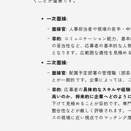
くことが重要です。
一次面接:
面接官:
人事担当者や現場の若手・中
目的:
コミュニケーション能力、基本
の妥当性など、応募者の基本的な人
となります。広範囲な適性を見極め
二次面接:
面接官:
配属予定部署の管理職（部長
とが一般的です。企業によっては、
目的:
応募者の
具体的なスキルや経験
高いのか、将来的に企業へどのよう
下げて見極めることが目的です。専
整合性などが厳しく評価されます。
スの現場に近い視点でのマッチング