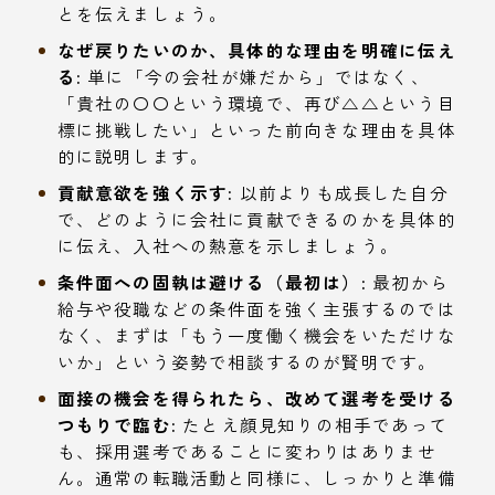
とを伝えましょう。
なぜ戻りたいのか、具体的な理由を明確に伝え
る:
単に「今の会社が嫌だから」ではなく、
「貴社の〇〇という環境で、再び△△という目
標に挑戦したい」といった前向きな理由を具体
的に説明します。
貢献意欲を強く示す:
以前よりも成長した自分
で、どのように会社に貢献できるのかを具体的
に伝え、入社への熱意を示しましょう。
条件面への固執は避ける（最初は）:
最初から
給与や役職などの条件面を強く主張するのでは
なく、まずは「もう一度働く機会をいただけな
いか」という姿勢で相談するのが賢明です。
面接の機会を得られたら、改めて選考を受ける
つもりで臨む:
たとえ顔見知りの相手であって
も、採用選考であることに変わりはありませ
ん。通常の転職活動と同様に、しっかりと準備