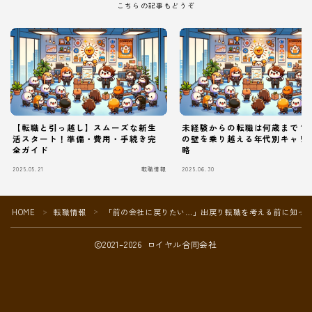
こちらの記事もどうぞ
【転職と引っ越し】スムーズな新生
未経験からの転職は何歳まで？
活スタート！準備・費用・手続き完
の壁を乗り越える年代別キャリ
全ガイド
略
2025.05.21
転職情報
2025.06.30
Follow Me
HOME
転職情報
「前の会社に戻りたい…」出戻り転職を考える前に知っ
＞
＞
2021–2026 ロイヤル合同会社
本サイトがおすすめする転職エージェント
JACリクルートメント