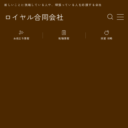
新しいことに挑戦している人や、頑張っている人を応援する会社
ロイヤル合同会社
MENU
お役立ち情報
転職情報
投資 攻略
TOPページ
会社案内
事業内容
代表プロフィール
旅の記録
パートナー