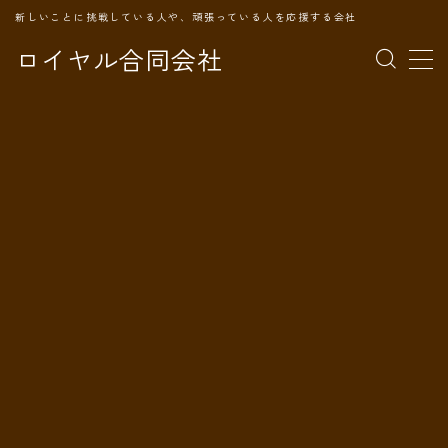
新しいことに挑戦している人や、頑張っている人を応援する会社
ロイヤル合同会社
MENU
TOPページ
会社案内
事業内容
代表プロフィール
旅の記録
パートナー