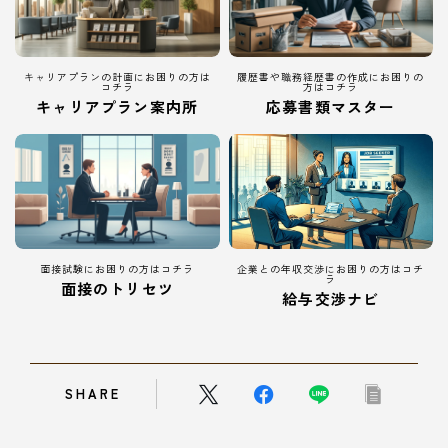
キャリアプランの計画にお困りの方は
履歴書や職務経歴書の作成にお困りの
コチラ
方はコチラ
キャリアプラン案内所
応募書類マスター
面接試験にお困りの方はコチラ
企業との年収交渉にお困りの方はコチ
ラ
面接のトリセツ
Follow Me
給与交渉ナビ
SHARE
本サイトがおすすめする転職エージェント
JACリクルートメント