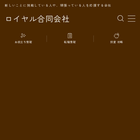
新しいことに挑戦している人や、頑張っている人を応援する会社
ロイヤル合同会社
MENU
お役立ち情報
転職情報
投資 攻略
TOPページ
会社案内
事業内容
代表プロフィール
旅の記録
パートナー