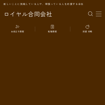
新しいことに挑戦している人や、頑張っている人を応援する会社
ロイヤル合同会社
MENU
お役立ち情報
転職情報
投資 攻略
TOPページ
会社案内
事業内容
代表プロフィール
旅の記録
パートナー