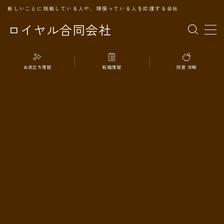
新しいことに挑戦している人や、頑張っている人を応援する会社
ロイヤル合同会社
MENU
お役立ち情報
転職情報
投資 攻略
TOPページ
会社案内
事業内容
代表プロフィール
旅の記録
パートナー