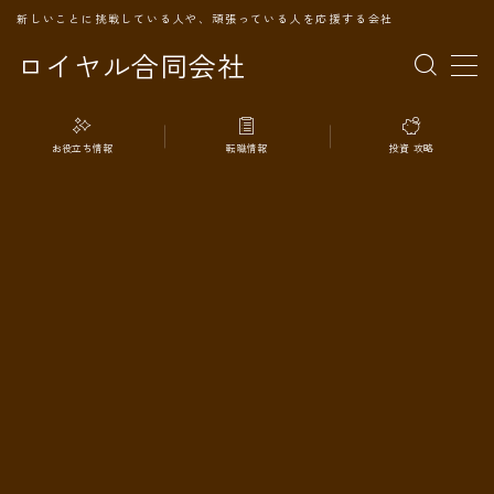
新しいことに挑戦している人や、頑張っている人を応援する会社
ロイヤル合同会社
MENU
お役立ち情報
転職情報
投資 攻略
TOPページ
会社案内
事業内容
代表プロフィール
旅の記録
パートナー