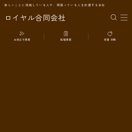
新しいことに挑戦している人や、頑張っている人を応援する会社
ロイヤル合同会社
MENU
お役立ち情報
転職情報
投資 攻略
TOPページ
会社案内
事業内容
代表プロフィール
旅の記録
パートナー