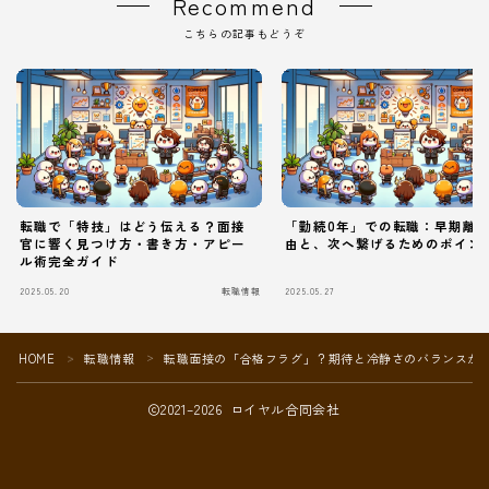
Recommend
こちらの記事もどうぞ
転職で「特技」はどう伝える？面接
「勤続0年」での転職：早期離
官に響く見つけ方・書き方・アピー
由と、次へ繋げるためのポイン
ル術完全ガイド
2025.05.20
転職情報
2025.05.27
Follow Me
HOME
転職情報
転職面接の「合格フラグ」？期待と冷静さのバランスが
＞
＞
2021–2026 ロイヤル合同会社