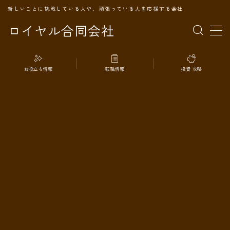
新しいことに挑戦している人や、頑張っている人を応援する会社
ロイヤル合同会社
MENU
お役立ち情報
転職情報
投資 攻略
TOPページ
会社案内
事業内容
代表プロフィール
旅の記録
パートナー