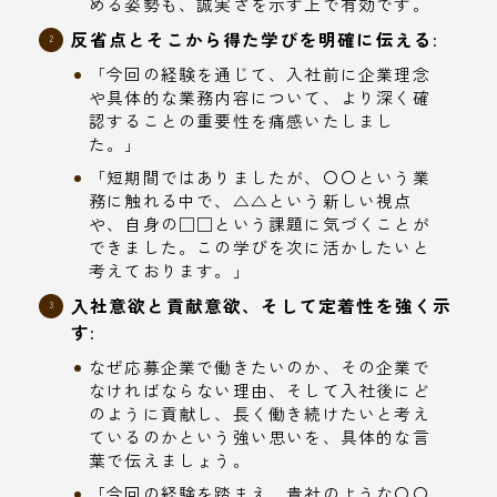
める姿勢も、誠実さを示す上で有効です。
反省点とそこから得た学びを明確に伝える:
「今回の経験を通じて、入社前に企業理念
や具体的な業務内容について、より深く確
認することの重要性を痛感いたしまし
た。」
「短期間ではありましたが、〇〇という業
務に触れる中で、△△という新しい視点
や、自身の□□という課題に気づくことが
できました。この学びを次に活かしたいと
考えております。」
入社意欲と貢献意欲、そして定着性を強く示
す:
なぜ応募企業で働きたいのか、その企業で
なければならない理由、そして入社後にど
のように貢献し、長く働き続けたいと考え
ているのかという強い思いを、具体的な言
葉で伝えましょう。
「今回の経験を踏まえ、貴社のような〇〇