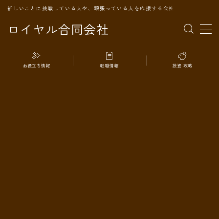
新しいことに挑戦している人や、頑張っている人を応援する会社
ロイヤル合同会社
MENU
お役立ち情報
転職情報
投資 攻略
TOPページ
会社案内
事業内容
代表プロフィール
旅の記録
パートナー