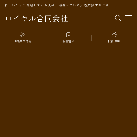
新しいことに挑戦している人や、頑張っている人を応援する会社
ロイヤル合同会社
MENU
お役立ち情報
転職情報
投資 攻略
TOPページ
会社案内
事業内容
代表プロフィール
旅の記録
パートナー