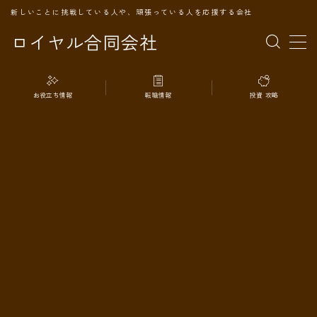
新しいことに挑戦している人や、頑張っている人を応援する会社
ロイヤル合同会社
MENU
お役立ち情報
転職情報
投資 攻略
TOPページ
会社案内
事業内容
代表プロフィール
旅の記録
パートナー