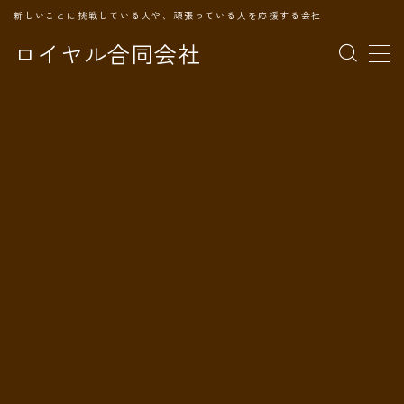
新しいことに挑戦している人や、頑張っている人を応援する会社
ロイヤル合同会社
MENU
TOPページ
会社案内
事業内容
代表プロフィール
旅の記録
パートナー