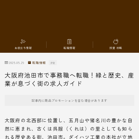
転職情報
お役立ち情報
転職情報
投資 攻略
2025.05.29
転職情報
PR
大阪府池田市で事務職へ転職！緑と歴史、産
業が息づく街の求人ガイド
記事内に商品プロモーションを含む場合があります
大阪府の北西部に位置し、五月山や猪名川の豊かな自
然に恵まれ、古くは呉服（くれは）の里としても知ら
れる歴史ある街、池田市。ダイハツ工業の本社が立地