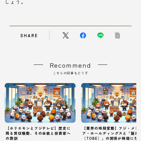
しょう。
SHARE
Recommend
こちらの記事もどうぞ
【ホリエモンとフジテレビ】歴史に
【業界の地殻変動】フジ・メデ
残る買収騒動、その全貌と投資家へ
ア・ホールディングスと「飯島
の教訓
（TOBE）」の関係が株価に与
Follow Me