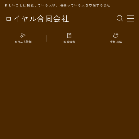
新しいことに挑戦している人や、頑張っている人を応援する会社
ロイヤル合同会社
MENU
お役立ち情報
転職情報
投資 攻略
TOPページ
会社案内
事業内容
代表プロフィール
旅の記録
パートナー