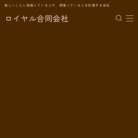
新しいことに挑戦している人や、頑張っている人を応援する会社
ロイヤル合同会社
MENU
TOPページ
会社案内
事業内容
代表プロフィール
旅の記録
パートナー