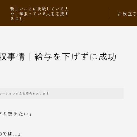
社
新しいことに挑戦している人
お役立
や、頑張っている人を応援す
る会社
収事情｜給与を下げずに成功
モーションを含む場合があります
アを築きたい」
のでは…」