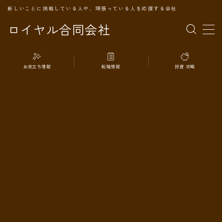
新しいことに挑戦している人や、頑張っている人を応援する会社
ロイヤル合同会社
MENU
お役立ち情報
転職情報
投資 攻略
TOPページ
会社案内
事業内容
代表プロフィール
旅の記録
パートナー