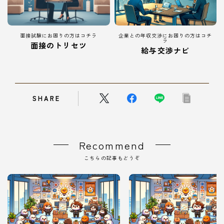
面接試験にお困りの方はコチラ
企業との年収交渉にお困りの方はコチ
ラ
面接のトリセツ
給与交渉ナビ
SHARE
Recommend
Follow Me
こちらの記事もどうぞ
本サイトがおすすめする転職エージェント
JACリクルートメント