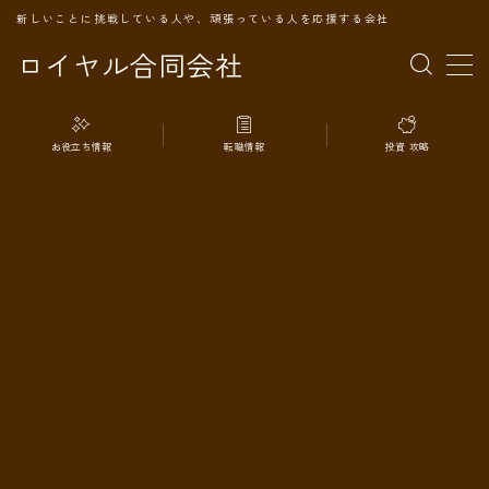
新しいことに挑戦している人や、頑張っている人を応援する会社
ロイヤル合同会社
MENU
お役立ち情報
転職情報
投資 攻略
TOPページ
会社案内
事業内容
代表プロフィール
旅の記録
パートナー