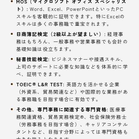
MOS（マイクロソフト オフィス スペシャリス
ト）:
Word、Excel、PowerPointといったPC
スキルを客観的に証明できます。特にExcelの
スキルは多くの事務職で重宝されます。
日商簿記検定（2級以上が望ましい）:
経理事
務はもちろん、一般事務や営業事務でも会計の
基礎知識は役立ちます。
秘書技能検定:
ビジネスマナーや接遇スキル、
上司のサポートに必要な知識などを体系的に学
べ、証明できます。
TOEIC® L&R TEST:
英語力を活かせる企業
（外資系、貿易関連など）や国際的な業務があ
る事務職を目指す場合に有効です。
その他、専門事務に関連する専門資格:
医療事
務関連資格、貿易実務検定®、社会保険労務士
（労務事務を目指す場合）、キャリアコンサル
タントなど、目指す分野によっては専門資格も
大きな強みとなります。