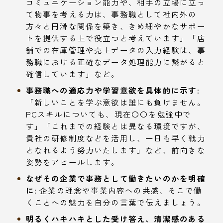
コミュニケーション能力や、相手の立場に立っ
て物事を考える力は、事務職として社内外の
方々と円滑な関係を築き、きめ細やかなサポー
トを提供する上で役立つと考えています」「店
舗での在庫管理や売上データの入力経験は、事
務職における正確なデータ処理能力に繋がると
確信しています」など。
事務職への適応力や学習意欲を具体的に示す:
「新しいことを学ぶ意欲は誰にも負けません。
PCスキルについても、現在〇〇を勉強中で
す」「これまでの経験とは異なる環境ですが、
貴社の研修制度などを活用し、一日も早く戦力
となれるよう努力いたします」など、前向きな
姿勢をアピールします。
なぜその企業で事務として働きたいのかを明確
に:
企業の理念や事業内容への共感、そこで働
くことへの魅力を自分の言葉で伝えましょう。
明るくハキハキとした受け答え、清潔感のある