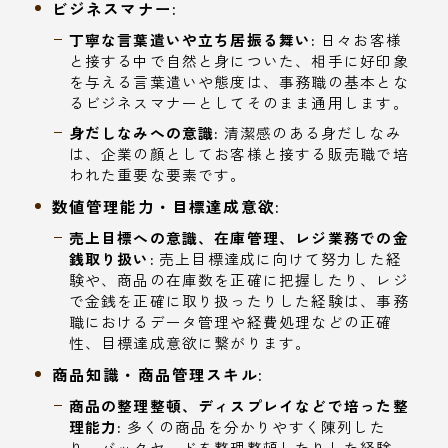
ビジネスマナー:
丁寧な言葉遣いや立ち居振る舞い:
日々お客様
と接する中で自然と身についた、相手に好印象
を与える言葉遣いや態度は、事務職の基本とな
るビジネスマナーとしてそのまま通用します。
身だしなみへの意識:
清潔感のある身だしなみ
は、企業の顔としてお客様と接する販売職で培
われた重要な要素です。
数値管理能力・目標達成意欲:
売上目標への意識、在庫管理、レジ業務での金
銭取り扱い:
売上目標達成に向けて努力した経
験や、商品の在庫数を正確に把握したり、レジ
で金銭を正確に取り扱ったりした経験は、事務
職におけるデータ管理や経費処理などの正確
性、目標達成意欲に繋がります。
商品知識・商品管理スキル:
商品の整理整頓、ディスプレイなどで培った整
理能力:
多くの商品を分かりやすく陳列した
り、バックヤードを整理整頓したりした経験