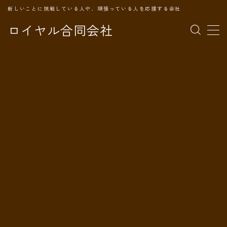
新しいことに挑戦している人や、頑張っている人を応援する会社
ロイヤル合同会社
MENU
TOPページ
会社案内
事業内容
代表プロフィール
旅の記録
パートナー