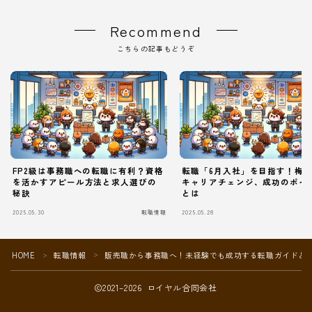
Recommend
こちらの記事もどうぞ
FP2級は事務職への転職に有利？資格
転職「6月入社」を目指す！梅
を活かすアピール方法と求人選びの
キャリアチェンジ、成功のポイ
秘訣
とは
2025.05.30
転職情報
2025.05.28
Follow Me
HOME
転職情報
販売職から事務職へ！未経験でも成功する転職ガイドと
＞
＞
2021–2026 ロイヤル合同会社