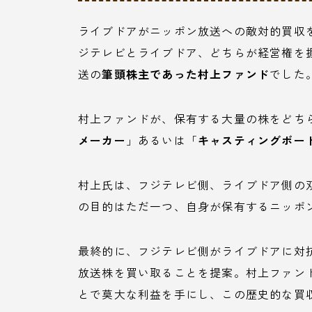
ライブドアがニッポン放送への敵対的買収
ジテレビとライブドア、どちらが経営権を
送の
筆頭株主であった村上ファンド
でした
村上ファンドが、保有する大量の株をどち
メーカー
」あるいは「
キャスティングボー
村上氏は、フジテレビ側、ライブドア側の
の目的はただ一つ、自身が保有するニッポ
最終的に、フジテレビ側がライブドアに対
放送株を買い取ることを提案。村上ファン
とで莫大な利益を手にし、この歴史的な買