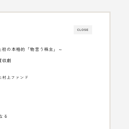
CLOSE
た初の本格的「物言う株主」～
買収劇
た村上ファンド
になる