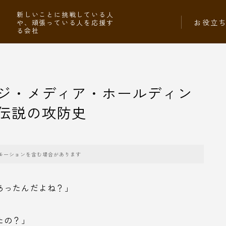
社
新しいことに挑戦している人
お役立
や、頑張っている人を応援す
る会社
ジ・メディア・ホールディン
伝説の攻防史
モーションを含む場合があります
あったんだよね？」
たの？」