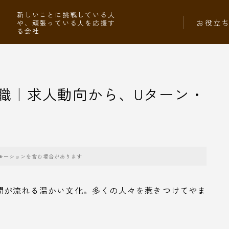
社
新しいことに挑戦している人
お役立
や、頑張っている人を応援す
る会社
職｜求人動向から、Uターン・
モーションを含む場合があります
間が流れる温かい文化。多くの人々を惹きつけてやま