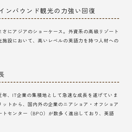
、インバウンド観光の力強い回復
まさにアジアのショーケース。外資系の高級リゾート
光施設において、高いレベルの英語力を持つ人材への
長
年、IT企業の集積地として急速な成長を遂げていま
リットから、国内外の企業のニアショア・オフショア
ートセンター（BPO）が数多く進出しており、英語
。