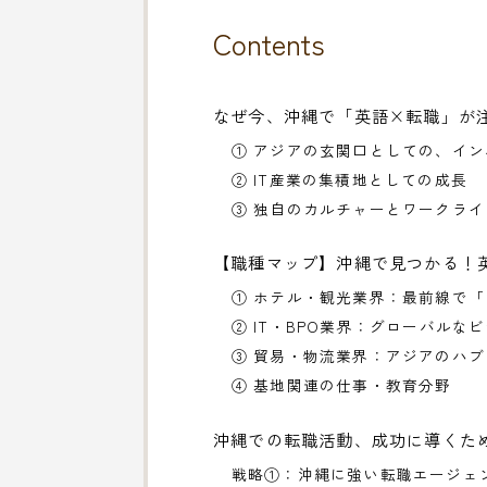
Contents
なぜ今、沖縄で「英語×転職」が
① アジアの玄関口としての、イ
② IT産業の集積地としての成長
③ 独自のカルチャーとワークラ
【職種マップ】沖縄で見つかる！
① ホテル・観光業界：最前線で
② IT・BPO業界：グローバルな
③ 貿易・物流業界：アジアのハ
④ 基地関連の仕事・教育分野
沖縄での転職活動、成功に導くた
戦略①：沖縄に強い転職エージェ