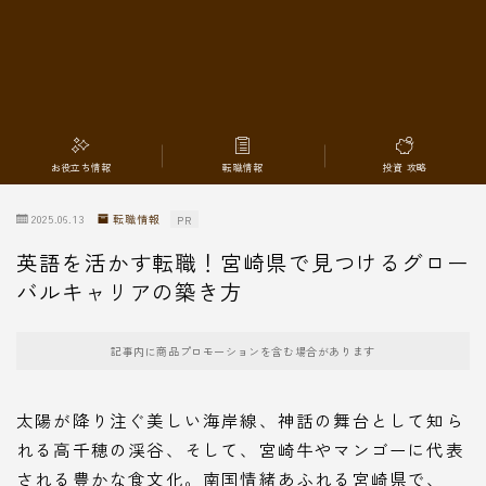
転職情報
お役立ち情報
転職情報
投資 攻略
2025.06.13
転職情報
PR
英語を活かす転職！宮崎県で見つけるグロー
バルキャリアの築き方
記事内に商品プロモーションを含む場合があります
太陽が降り注ぐ美しい海岸線、神話の舞台として知ら
れる高千穂の渓谷、そして、宮崎牛やマンゴーに代表
される豊かな食文化。南国情緒あふれる宮崎県で、