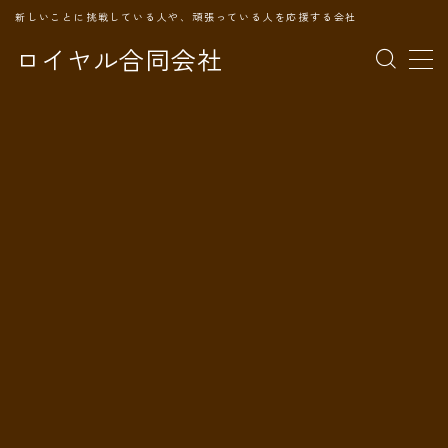
新しいことに挑戦している人や、頑張っている人を応援する会社
ロイヤル合同会社
MENU
TOPページ
会社案内
事業内容
代表プロフィール
旅の記録
パートナー